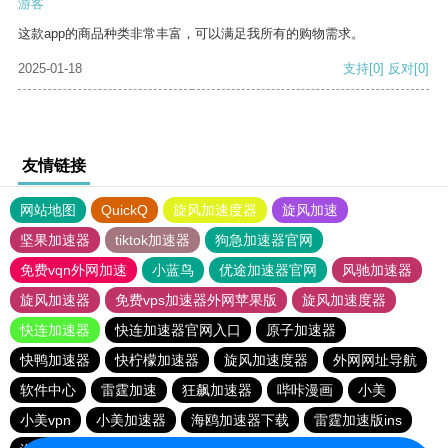
游客
这款app的商品种类非常丰富，可以满足我所有的购物需求。
2025-01-18
支持
[0]
反对
[0]
友情链接
网站地图
QuickQ
旋风加速度器
旋风加速
坚果加速器
tiktok加速器
狗急加速器官网
免费vqn外网加速
小蓝鸟
优途加速器官网
风驰加速器
旋风加速器
免费vps加速器外网苹果版
旋风加速度器
快连加速器
快连加速器官网入口
原子加速器
快鸭加速器
快柠檬加速器
旋风加速度器
外网网址导航
软件中心
雷霆加速
狂飙加速器
哔咔漫画
小美
小美vpn
小美加速器
海鸥加速器下载
雷霆加速版ins