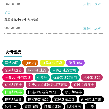
2025-01-18
支持
[0]
反对
[0]
游客
我喜欢这个软件 作者加油
2025-01-18
支持
[0]
反对
[0]
友情链接
网站地图
QuickQ
旋风加速度器
旋风加速
坚果加速器
tiktok加速器
狗急加速器官网
免费vqn外网加速
小蓝鸟
优途加速器官网
风驰加速器
旋风加速器
免费vps加速器外网苹果版
旋风加速度器
快连加速器
快连加速器官网入口
原子加速器
快鸭加速器
快柠檬加速器
旋风加速度器
外网网址导航
软件中心
雷霆加速
狂飙加速器
哔咔漫画
小美