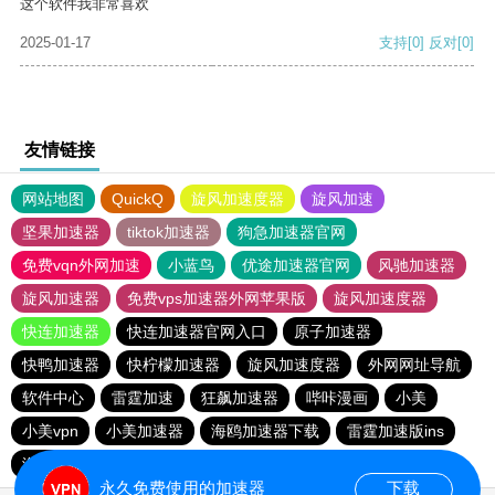
这个软件我非常喜欢
2025-01-17
支持
[0]
反对
[0]
友情链接
网站地图
QuickQ
旋风加速度器
旋风加速
坚果加速器
tiktok加速器
狗急加速器官网
免费vqn外网加速
小蓝鸟
优途加速器官网
风驰加速器
旋风加速器
免费vps加速器外网苹果版
旋风加速度器
快连加速器
快连加速器官网入口
原子加速器
快鸭加速器
快柠檬加速器
旋风加速度器
外网网址导航
软件中心
雷霆加速
狂飙加速器
哔咔漫画
小美
小美vpn
小美加速器
海鸥加速器下载
雷霆加速版ins
海鸥加速度
雷霆加速
雷霆加速下载
永久免费使用的加速器
下载