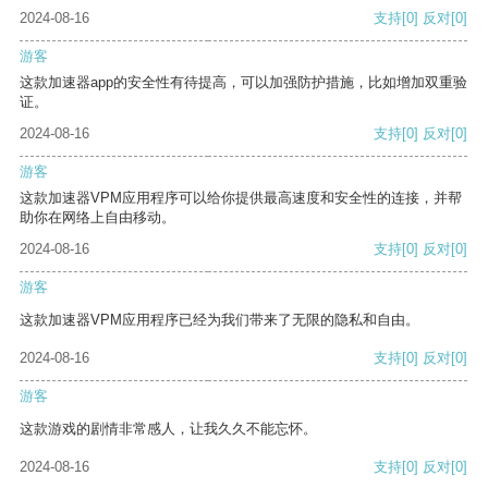
2024-08-16
支持
[0]
反对
[0]
游客
这款加速器app的安全性有待提高，可以加强防护措施，比如增加双重验
证。
2024-08-16
支持
[0]
反对
[0]
游客
这款加速器VPM应用程序可以给你提供最高速度和安全性的连接，并帮
助你在网络上自由移动。
2024-08-16
支持
[0]
反对
[0]
游客
这款加速器VPM应用程序已经为我们带来了无限的隐私和自由。
2024-08-16
支持
[0]
反对
[0]
游客
这款游戏的剧情非常感人，让我久久不能忘怀。
2024-08-16
支持
[0]
反对
[0]