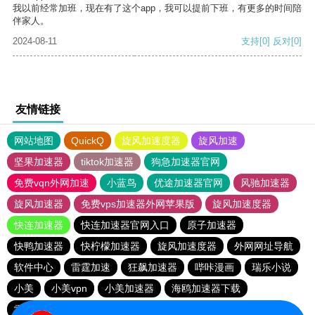
我以前经常加班，现在有了这个app，我可以提前下班，有更多的时间陪
伴家人。
2024-08-11
支持
[0]
反对
[0]
友情链接
网站地图
QuickQ
旋风加速度器
旋风加速
坚果加速器
tiktok加速器
狗急加速器官网
免费vqn外网加速
小蓝鸟
优途加速器官网
风驰加速器
旋风加速器
免费vps加速器外网苹果版
旋风加速度器
快连加速器
快连加速器官网入口
原子加速器
快鸭加速器
快柠檬加速器
旋风加速度器
外网网址导航
软件中心
雷霆加速
狂飙加速器
哔咔漫画
瑞乐小说
小美
小美vpn
小美加速器
海鸥加速器下载
雷霆加速版ins
海鸥加速度
雷霆加速
雷霆加速下载